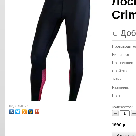
Лос
Cri
Доб
Производител
Вид спорта:
Назначение:
Свойство:
Ткань:
Размеры:
Цвет:
поделиться
Количество:
−
1990
р.
В корзину