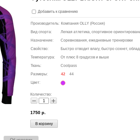
Добавить к сравнению
Производитель:
Компания OLLY (Россия)
Вид спорта:
Легкая атлетика, спортивное ориентирова
Назначение:
Соревнования, ежедневные тренировки
Свойство:
Быстро отводит влагу, быстро сохнет, об
Температура:
От плюс 8 градусов и выше
Ткань:
Coolpass
Размеры:
42
44
Цвет:
Количество:
−
+
1750
р.
В корзину
Об изделии